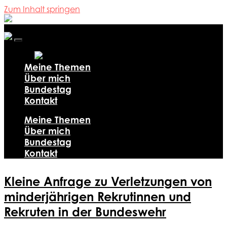
Zum Inhalt springen
Ali
Al-
Dailami
Mobile-
Menü
ein-/ausblenden
Meine Themen
Über mich
Bundestag
Kontakt
Meine Themen
Über mich
Bundestag
Kontakt
Kleine Anfrage zu Verletzungen von
minderjährigen Rekrutinnen und
Rekruten in der Bundeswehr