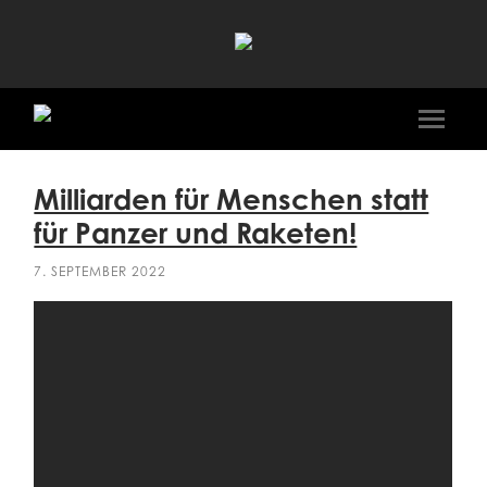
Ali
Al-
Dailami
Mobile
Menü
ein-/a
Milliarden für Menschen statt
für Panzer und Raketen!
7. SEPTEMBER 2022