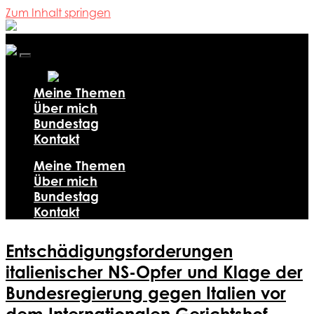
Zum Inhalt springen
Ali
Al-
Dailami
Mobile-
Menü
ein-/ausblenden
Meine Themen
Über mich
Bundestag
Kontakt
Meine Themen
Über mich
Bundestag
Kontakt
Entschädigungsforderungen
italienischer NS-Opfer und Klage der
Bundesregierung gegen Italien vor