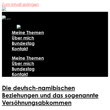
Zum Inhalt springen
Ali
Al-
Dailami
Mobile-
Menü
ein-/ausblenden
Meine Themen
Über mich
Bundestag
Kontakt
Meine Themen
Über mich
Bundestag
Kontakt
Die deutsch-namibischen
Beziehungen und das sogenannte
Versöhnungsabkommen