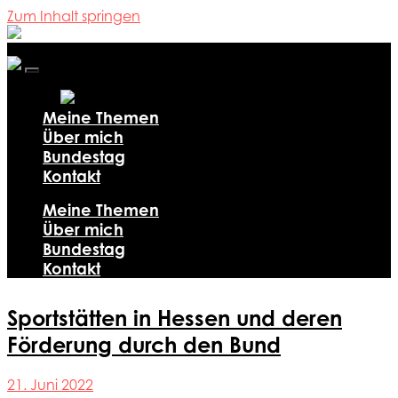
Zum Inhalt springen
Ali
Al-
Dailami
Mobile-
Menü
ein-/ausblenden
Meine Themen
Über mich
Bundestag
Kontakt
Meine Themen
Über mich
Bundestag
Kontakt
Sportstätten in Hessen und deren
Förderung durch den Bund
21. Juni 2022