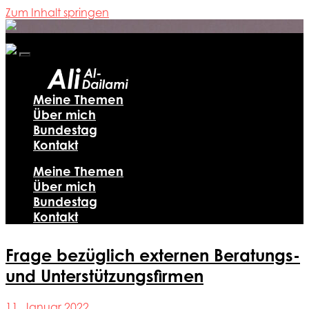
Zum Inhalt springen
Ali
Al-
Dailami
Mobile-
Menü
ein-/ausblenden
Meine Themen
Über mich
Bundestag
Kontakt
Meine Themen
Über mich
Bundestag
Kontakt
Frage bezüglich externen Beratungs-
und Unterstützungsfirmen
11. Januar 2022