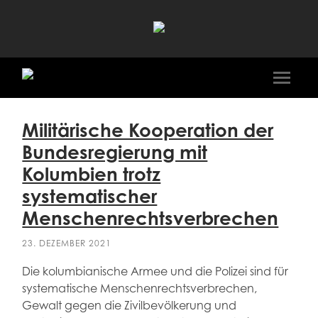
Ali
Al-
Dailami
Mobile
Menü
ein-/a
Militärische Kooperation der
Bundesregierung mit
Kolumbien trotz
systematischer
Menschenrechtsverbrechen
23. DEZEMBER 2021
Die kolumbianische Armee und die Polizei sind für
systematische Menschenrechtsverbrechen,
Gewalt gegen die Zivilbevölkerung und