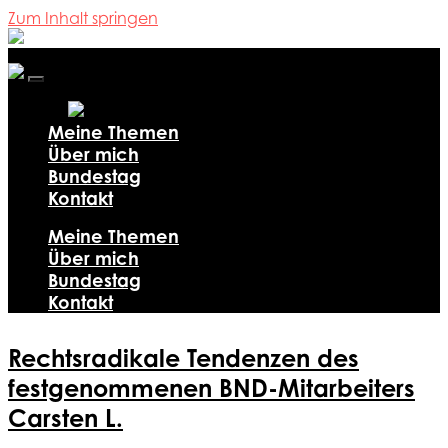
Zum Inhalt springen
Ali
Al-
Dailami
Mobile-
Menü
ein-/ausblenden
Meine Themen
Über mich
Bundestag
Kontakt
Meine Themen
Über mich
Bundestag
Kontakt
Rechtsradikale Tendenzen des
festgenommenen BND-Mitarbeiters
Carsten L.