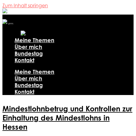
Zum Inhalt springen
Ali
Al-
Dailami
Mobile-
Menü
ein-/ausblenden
Meine Themen
Über mich
Bundestag
Kontakt
Meine Themen
Über mich
Bundestag
Kontakt
Mindestlohnbetrug und Kontrollen zur
Einhaltung des Mindestlohns in
Hessen