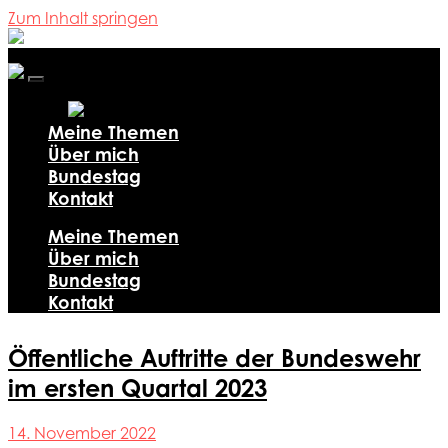
Zum Inhalt springen
Ali
Al-
Dailami
Mobile-
Menü
ein-/ausblenden
Meine Themen
Über mich
Bundestag
Kontakt
Meine Themen
Über mich
Bundestag
Kontakt
Öffentliche Auftritte der Bundeswehr
im ersten Quartal 2023
14. November 2022