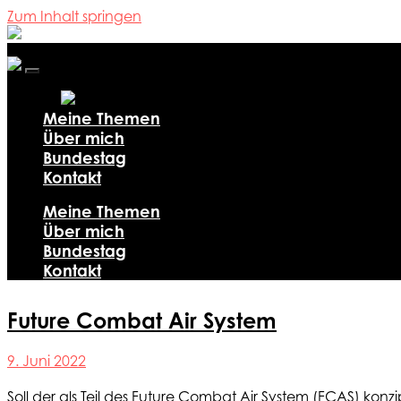
Zum Inhalt springen
Ali
Al-
Dailami
Mobile-
Menü
ein-/ausblenden
Meine Themen
Über mich
Bundestag
Kontakt
Meine Themen
Über mich
Bundestag
Kontakt
Future Combat Air System
9. Juni 2022
Soll der als Teil des Future Combat Air System (FCAS) kon