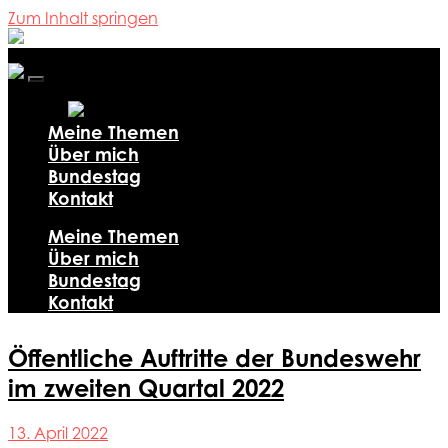
Zum Inhalt springen
Ali
Al-
Dailami
Mobile-
Menü
ein-/ausblenden
Meine Themen
Über mich
Bundestag
Kontakt
Meine Themen
Über mich
Bundestag
Kontakt
Öffentliche Auftritte der Bundeswehr
im zweiten Quartal 2022
13. April 2022