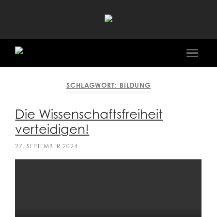
Ali
Al-
Dailami
Mobile
Menü
ein-/a
SCHLAGWORT:
BILDUNG
Die Wissenschaftsfreiheit
verteidigen!
27. SEPTEMBER 2024