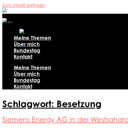
Zum Inhalt springen
Ali
Al-
Dailami
Mobile-
Menü
ein-/ausblenden
Meine Themen
Über mich
Bundestag
Kontakt
Meine Themen
Über mich
Bundestag
Kontakt
Schlagwort:
Besetzung
Siemens Energy AG in der Westsahar