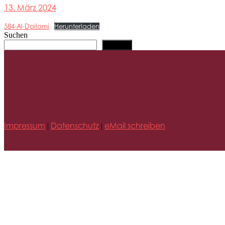
13. März 2024
584-Al-Dailami
Herunterladen
Suchen
Suchen
Impressum
Datenschutz
eMail schreiben
|
|